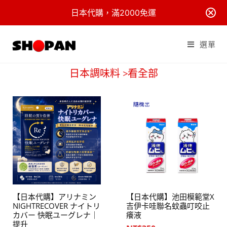
日本代購，滿2000免運
選單
日本調味料 >看全部
【日本代購】アリナミン
【日本代購】池田模範堂X
NIGHTRECOVER ナイトリ
吉伊卡哇聯名蚊蟲叮咬止
カバー 快眠ユーグレナ｜
癢液
提升