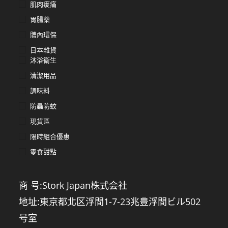
肌肉痠痛
胃腸藥
體內環保
日本雜貨
沐浴衛生
清潔用品
調味料
防蟲防蚊
現貨區
限時組合優惠
零食甜點
商 号:Stork Japan株式会社
地址:東京都北区浮間1-7-23兆豊浮間ビル502
号室