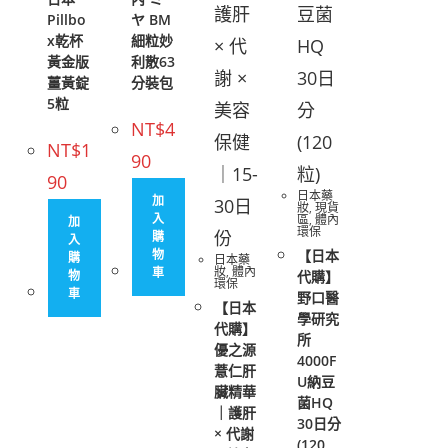
Pillbo
ヤ BM
x乾杯
細粒妙
黃金版
利散63
薑黃錠
分裝包
5粒
NT$
4
NT$
1
90
90
日本藥
加
妝
,
現貨
入
區
,
體內
加
環保
購
入
物
【日本
購
日本藥
妝
,
體內
車
物
代購】
環保
車
野口醫
【日本
學研究
代購】
所
優之源
4000F
薏仁肝
U納豆
臟精華
菌HQ
｜護肝
30日分
× 代謝
(120