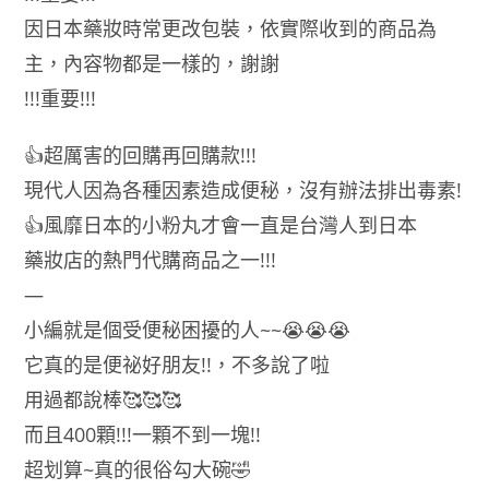
便
因日本藥妝時常更改包裝，依實際收到的商品為
祕
主，內容物都是一樣的，謝謝
丸
!!!重要!!!
400
粒
(盒)
👍超厲害的回購再回購款!!!
數
現代人因為各種因素造成便秘，沒有辦法排出毒素!
量
👍風靡日本的小粉丸才會一直是台灣人到日本
藥妝店的熱門代購商品之一!!!
—
小編就是個受便秘困擾的人~~😭😭😭
它真的是便祕好朋友!!，不多說了啦
用過都說棒🥰🥰🥰
而且400顆!!!一顆不到一塊!!
超划算~真的很俗勾大碗🤣