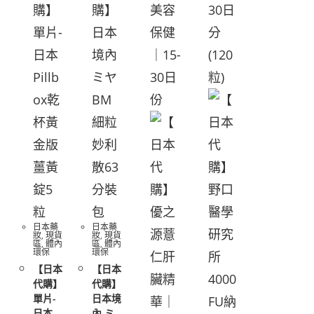
日本藥
日本藥
妝
,
現貨
妝
,
現貨
區
,
體內
區
,
體內
環保
環保
【日本
【日本
代購】
代購】
單片-
日本境
日本
內 ミ