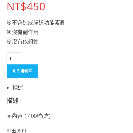
NT$
450
🎯不會造成腸道功能紊亂
🎯沒有副作用
🎯沒有依賴性
【日
本
代
加入購物車
購】
日
描述
本
描述
最
厲
害
🔸內容：400粒(盒)
小
粉
!!!重要!!!