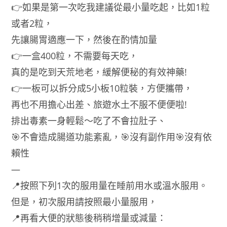
👉如果是第一次吃我建議從最小量吃起，比如1粒
或者2粒，
先讓腸胃適應一下，然後在酌情加量
👉一盒400粒，不需要每天吃，
真的是吃到天荒地老，緩解便秘的有效神藥!
👉一板可以拆分成5小板10粒裝，方便攜帶，
再也不用擔心出差、旅遊水土不服不便便啦!
排出毒素一身輕鬆～吃了不會拉肚子、
🎯不會造成腸道功能紊亂，🎯沒有副作用🎯沒有依
賴性
—
📍按照下列1次的服用量在睡前用水或溫水服用。
但是，初次服用請按照最小量服用，
📍再看大便的狀態後稍稍增量或減量：