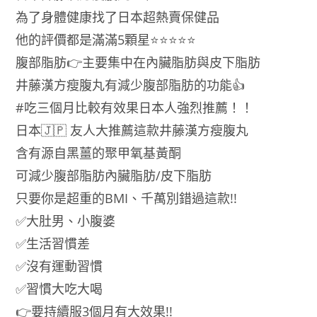
為了身體健康找了日本超熱賣保健品
方
瘦
他的評價都是滿滿5顆星⭐⭐⭐⭐⭐
腹
腹部脂肪👉主要集中在內臟脂肪與皮下脂肪
丸
井藤漢方瘦腹丸有減少腹部脂肪的功能👍
60
粒
#吃三個月比較有效果日本人強烈推薦！！
數
日本🇯🇵 友人大推薦這款井藤漢方瘦腹丸
量
含有源自黑薑的聚甲氧基黃酮
可減少腹部脂肪內臟脂肪/皮下脂肪
只要你是超重的BMI、千萬別錯過這款!!
✅大肚男、小腹婆
✅生活習慣差
✅沒有運動習慣
✅習慣大吃大喝
👉要持續服3個月有大效果!!