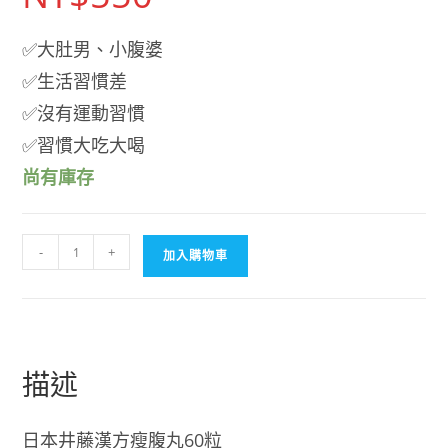
✅大肚男、小腹婆
✅生活習慣差
✅沒有運動習慣
✅習慣大吃大喝
尚有庫存
【日
-
+
加入購物車
本
代
購】
日
本
描述
井
藤
日本井藤漢方瘦腹丸60粒
漢