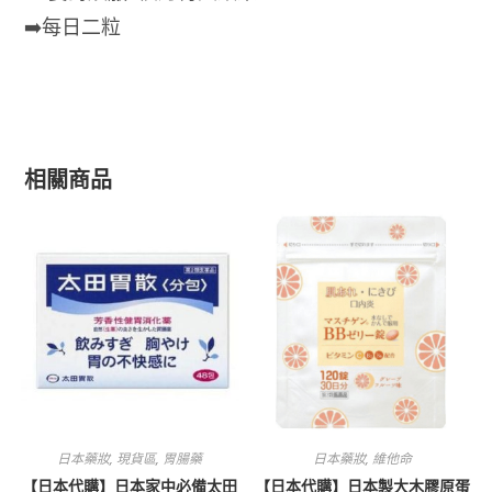
➡️每日二粒
相關商品
日本藥妝
,
現貨區
,
胃腸藥
日本藥妝
,
維他命
【日本代購】日本家中必備太田
【日本代購】日本製大木膠原蛋