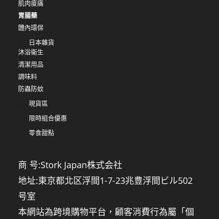
肌肉痠痛
胃腸藥
體內環保
日本雜貨
沐浴衛生
清潔用品
調味料
防蟲防蚊
現貨區
限時組合優惠
零食甜點
商 号:Stork Japan株式会社
地址:東京都北区浮間1-7-23兆豊浮間ビル502
号室
本網站為跨境購物平台，顧客消費行為屬「個