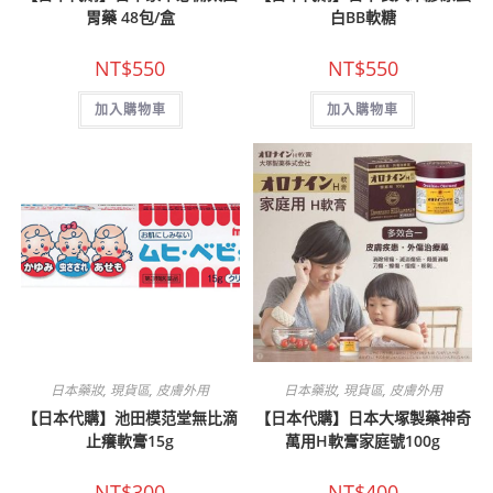
胃藥 48包/盒
白BB軟糖
NT$
550
NT$
550
加入購物車
加入購物車
日本藥妝
,
現貨區
,
皮膚外用
日本藥妝
,
現貨區
,
皮膚外用
【日本代購】池田模范堂無比滴
【日本代購】日本大塚製藥神奇
止癢軟膏15g
萬用H軟膏家庭號100g
NT$
300
NT$
400