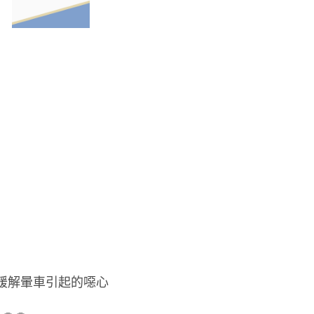
裝
數
量
和緩解暈車引起的噁心