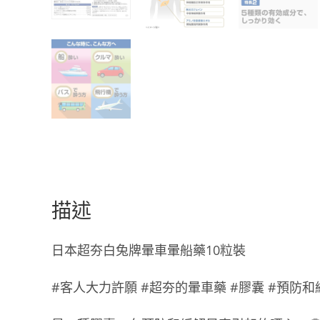
描述
日本超夯白兔牌暈車暈船藥10粒裝
#客人大力許願 #超夯的暈車藥 #膠囊 #預防