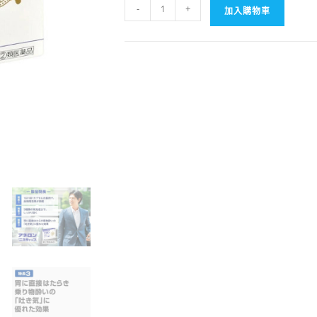
【日
-
+
加入購物車
本
代
購】
日
本
超
夯
白
兔
牌
暈
車
暈
船
藥
10
粒