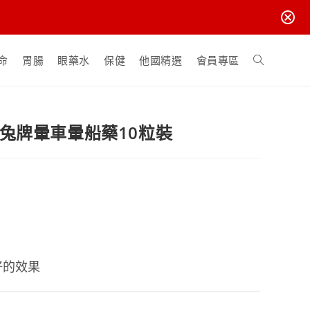
Toggle
命
胃腸
眼藥水
保健
他國精選
會員專區
website
兔牌暈車暈船藥10粒裝
search
好的效果