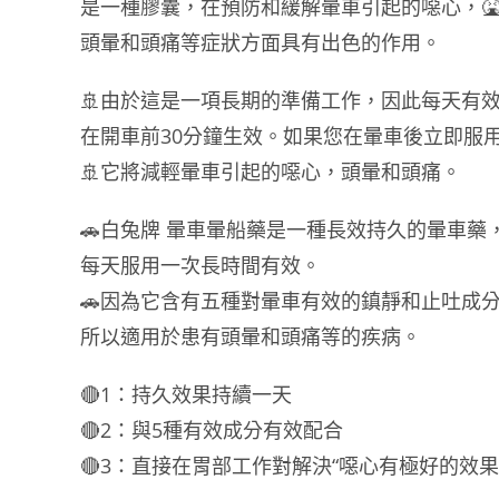
是一種膠囊，在預防和緩解暈車引起的噁心，🤮
頭暈和頭痛等症狀方面具有出色的作用。
🚢由於這是一項長期的準備工作，因此每天有
在開車前30分鐘生效。如果您在暈車後立即服
🚢它將減輕暈車引起的噁心，頭暈和頭痛。
🚗白兔牌 暈車暈船藥是一種長效持久的暈車藥
每天服用一次長時間有效。
🚗因為它含有五種對暈車有效的鎮靜和止吐成
所以適用於患有頭暈和頭痛等的疾病。
🔴1：持久效果持續一天
🔴2：與5種有效成分有效配合
🔴3：直接在胃部工作對解決“噁心有極好的效果