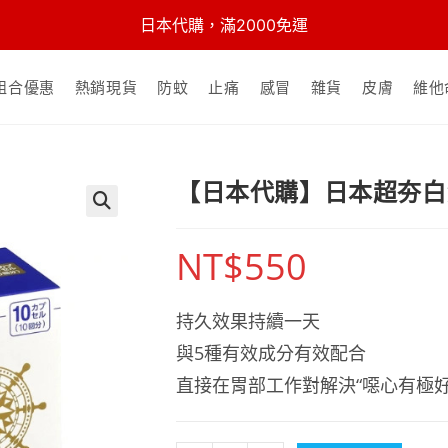
日本代購，滿2000免運
組合優惠
熱銷現貨
防蚊
止痛
感冒
雜貨
皮膚
維他
【日本代購】日本超夯白
🔍
NT$
550
持久效果持續一天
與5種有效成分有效配合
直接在胃部工作對解決“噁心有極