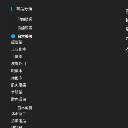
商品分類
他國精選
微醺專區
日本藥妝
感冒藥
止咳化痰
止痛藥
皮膚外用
眼藥水
維他命
肌肉痠痛
胃腸藥
體內環保
日本雜貨
沐浴衛生
清潔用品
調味料