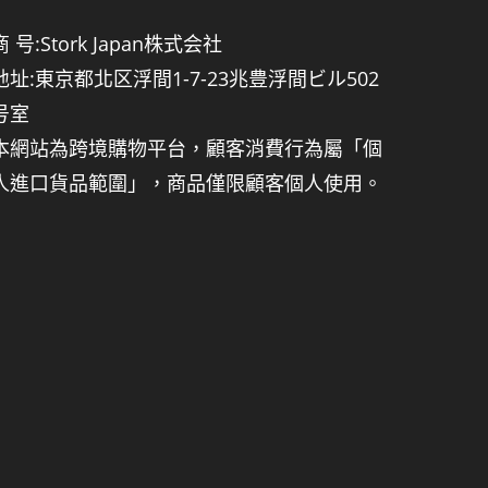
商 号:Stork Japan株式会社
地址:東京都北区浮間1-7-23兆豊浮間ビル502
号室
本網站為跨境購物平台，顧客消費行為屬「個
人進口貨品範圍」，商品僅限顧客個人使用。