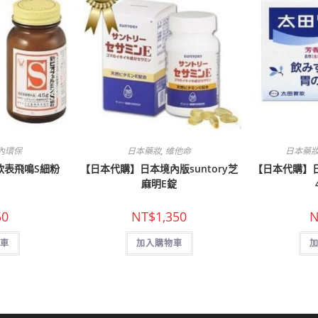
內環保
日本藥妝
,
維他命
日本藥
欣表飛鳴S細粉
【日本代購】日本境內版suntory芝
【日本代購】
麻明E錠
50
NT$
1,350
N
車
加入購物車