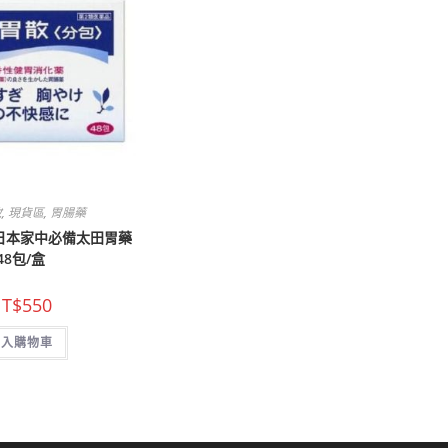
妝
,
現貨區
,
胃腸藥
日本家中必備太田胃藥
48包/盒
T$
550
加入購物車